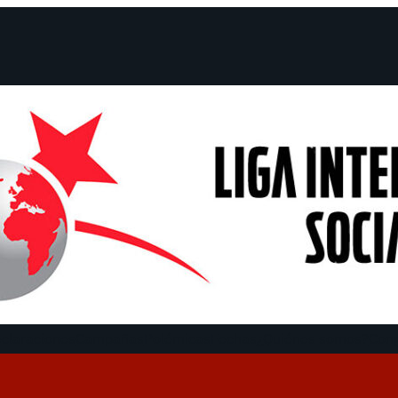
claraciones
Campañas
Polémicas
Fechas
¿Quiénes somos?
Con