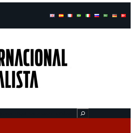
Buscar
gresos
Aquí nos encuentra
Videos