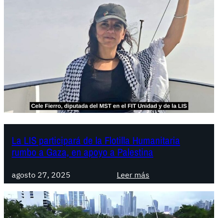
La LIS participará de la Flotilla Humanitaria
rumbo a Gaza, en apoyo a Palestina
:
agosto 27, 2025
Leer más
L
a
L