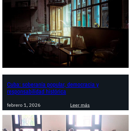
Cuba: soberanía popular, democracia y
responsabilidad histórica
:
febrero 1, 2026
Leer más
C
u
b