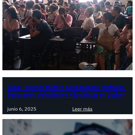
a
:
s
o
b
e
r
a
n
í
a
p
Cuba: Histórico tarifazo del monopolio telefónico.
Declaración del colectivo «Socialistas en Lucha»
o
p
:
u
junio 6, 2025
Leer más
C
l
u
a
b
r