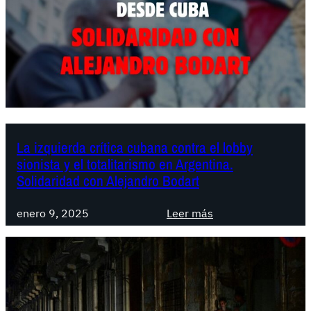
a
,
:
d
H
e
i
m
s
o
t
c
ó
r
r
a
La izquierda crítica cubana contra el lobby
i
c
sionista y el totalitarismo en Argentina.
c
i
Solidaridad con Alejandro Bodart
o
a
t
y
:
enero 9, 2025
Leer más
a
r
L
r
e
a
i
s
i
f
p
z
a
o
q
z
n