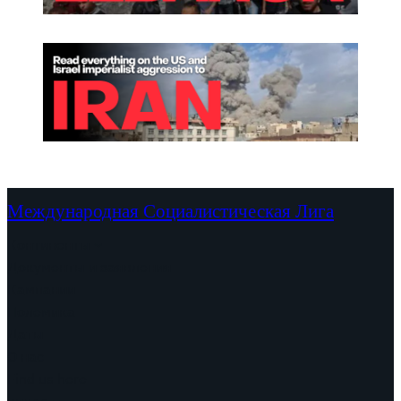
Международная Социалистическая Лига
Континенты
Документы и заявления
Кампании
Полемика
Даты
О нас
Find us here
видео