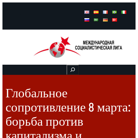
Facebook
Instagram
Mail
Buscar
Глобальное
сопротивление 8 марта:
борьба против
капитализма и