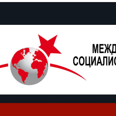
кументы и заявления
Кампании
Полемика
Даты
О нас
Find us