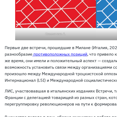
Бюллетень 1.
Первые две встречи, прошедшие в Милане (Италия, 2023
разнообразие
противоположных позиций
, что привело 
же время, они имели и положительный аспект — создали
возможность установить связи между организациями со
произошло между Международной троцкистской оппозици
Интернационал (L5I) и Международной социалистической
ЛИС, участвовавшая в итальянских изданиях Встречи, т
Франции с делегацией товарищей из разных стран, ко
перегруппировку революционеров на пути к формирова