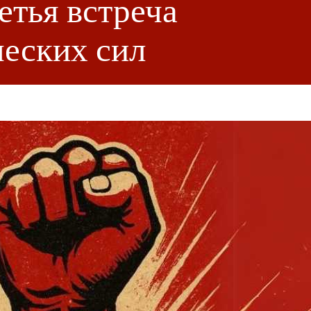
етья встреча
еских сил