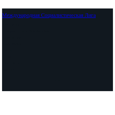
Международная Социалистическая Лига
Континенты
Документы и заявления
Кампании
Полемика
Даты
О нас
Find us here
видео
Facebook
Instagram
Mail