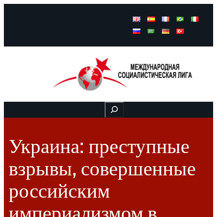
Facebook
Instagram
Mail
Buscar
Украина: преступные
взрывы, совершенные
российским
империализмом в