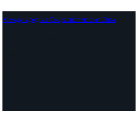
Международная Социалистическая Лига
Континенты
Документы и заявления
Кампании
Полемика
Даты
О нас
Find us here
видео
Facebook
Instagram
Mail