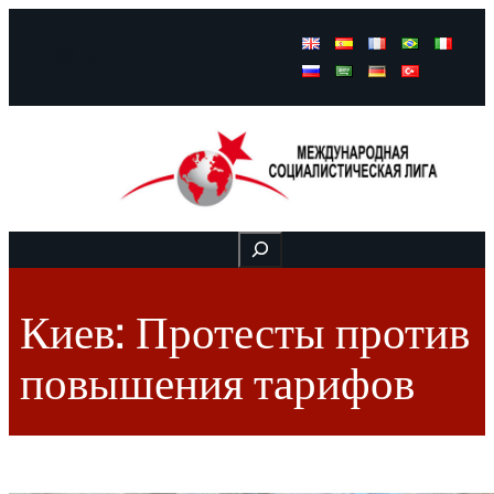
Facebook
Instagram
Mail
Buscar
Киев: Протесты против
повышения тарифов