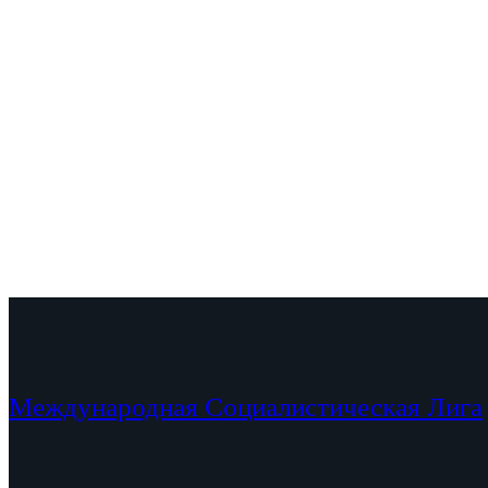
Международная Социалистическая Лига