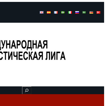
Buscar
 here
видео