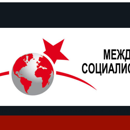
кументы и заявления
Кампании
Полемика
Даты
О нас
Find us