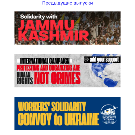
Предыдущие выпуски
н
а
»