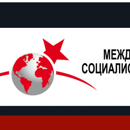
кументы и заявления
Кампании
Полемика
Даты
О нас
Find us