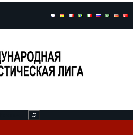
Buscar
 here
видео