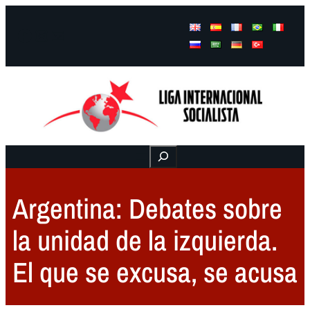
Facebook
Instagram
Mail
Buscar
Argentina: Debates sobre
la unidad de la izquierda.
El que se excusa, se acusa