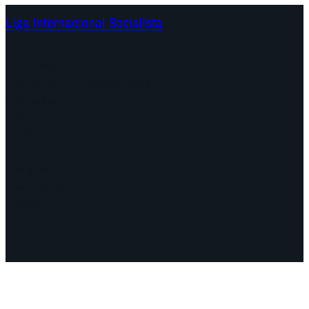
Liga Internacional Socialista
Continentes
Programa
Documentos y Declaraciones
Campañas
Polémicas
Fechas
¿Quiénes somos?
Congresos
Aquí nos encuentra
Videos
Facebook
Instagram
Mail