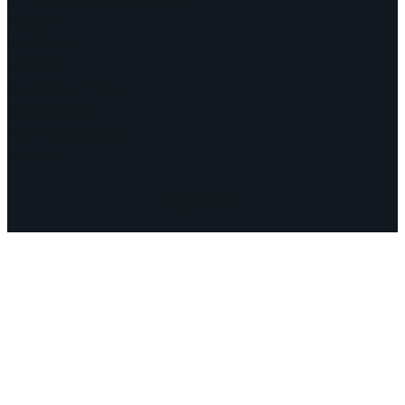
Campañas
Polémicas
Fechas
¿Quiénes somos?
Congresos
Aquí nos encuentra
Videos
Facebook
Instagram
Mail