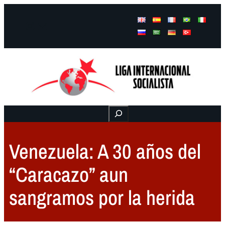
Facebook
Instagram
Mail
Buscar
Venezuela: A 30 años del
“Caracazo” aun
sangramos por la herida