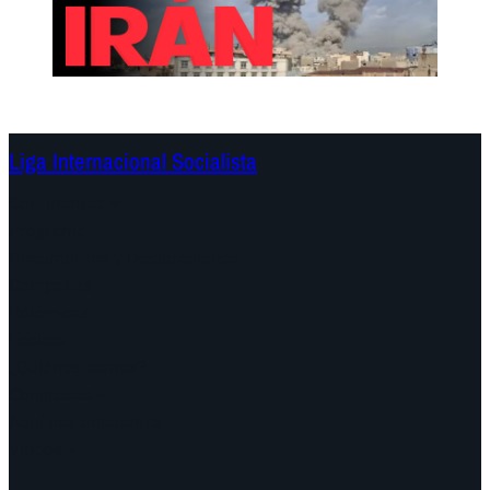
Liga Internacional Socialista
Continentes
Programa
Documentos y Declaraciones
Campañas
Polémicas
Fechas
¿Quiénes somos?
Congresos
Aquí nos encuentra
Videos