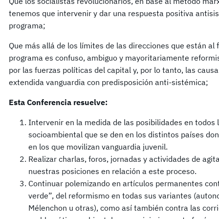
Que los socialistas revolucionarios, en base al método marx
tenemos que intervenir y dar una respuesta positiva antisist
programa;
Que más allá de los límites de las direcciones que están al
programa es confuso, ambiguo y mayoritariamente reformis
por las fuerzas políticas del capital y, por lo tanto, las cau
extendida vanguardia con predisposición anti-sistémica;
Esta Conferencia resuelve:
Intervenir en la medida de las posibilidades en todos 
socioambiental que se den en los distintos países do
en los que movilizan vanguardia juvenil.
Realizar charlas, foros, jornadas y actividades de agi
nuestras posiciones en relación a este proceso.
Continuar polemizando en artículos permanentes contr
verde”, del reformismo en todas sus variantes (autono
Mélenchon u otras), como así también contra las corri