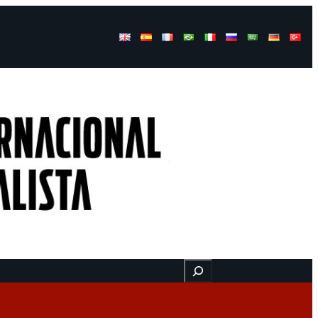
Buscar
gresos
Aquí nos encuentra
Videos