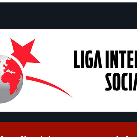
claraciones
Campañas
Polémicas
Fechas
¿Quiénes somos?
Con