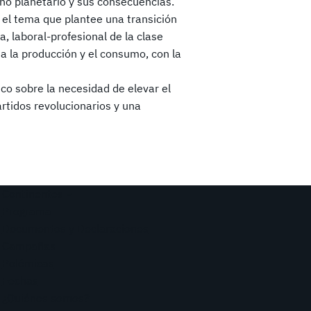
o planetario y sus consecuencias.
e el tema que plantee una transición
a, laboral-profesional de la clase
da la producción y el consumo, con la
co sobre la necesidad de elevar el
artidos revolucionarios y una
Continentes
Programa
Documentos y Declaraciones
Campañas
Polémicas
Fechas
¿Quiénes somos?