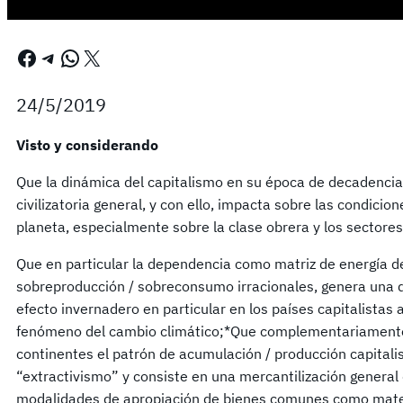
Facebook
Telegram
WhatsApp
X
24/5/2019
Visto y considerando
Que la dinámica del capitalismo en su época de decadencia i
civilizatoria general, y con ello, impacta sobre las condici
planeta, especialmente sobre la clase obrera y los sectore
Que en particular la dependencia como matriz de energía de 
sobreproducción / sobreconsumo irracionales, genera una 
efecto invernadero en particular en los países capitalista
fenómeno del cambio climático;*Que complementariamente,
continentes el patrón de acumulación / producción capital
“extractivismo” y consiste en una mercantilización general d
modalidades de apropiación de bienes comunes como mate