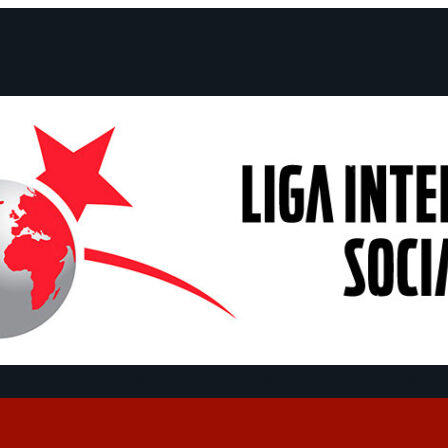
claraciones
Campañas
Polémicas
Fechas
¿Quiénes somos?
Con