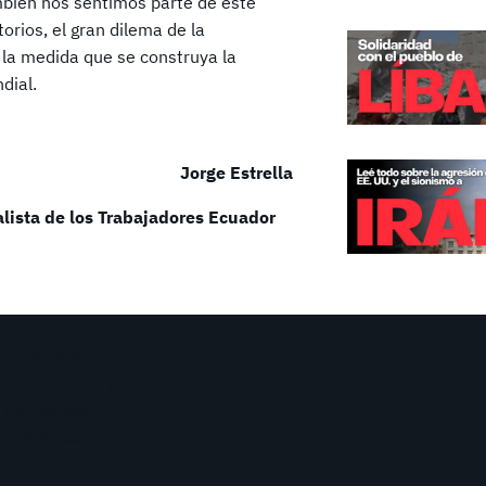
mbién nos sentimos parte de este
orios, el gran dilema de la
 la medida que se construya la
ndial.
Jorge Estrella
lista de los Trabajadores Ecuador
Continentes
Programa
Documentos y Declaraciones
Campañas
Polémicas
Fechas