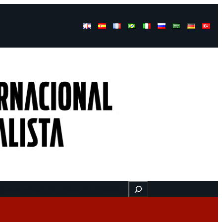
Buscar
gresos
Aquí nos encuentra
Videos