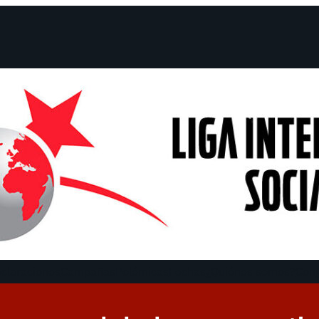
claraciones
Campañas
Polémicas
Fechas
¿Quiénes somos?
Con