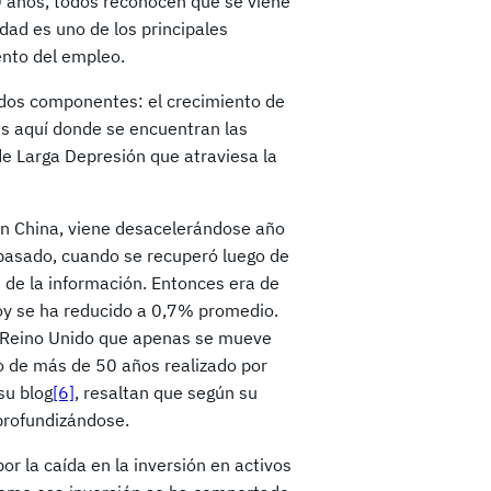
0 años, todos reconocen que se viene
dad es uno de los principales
ento del empleo.
r dos componentes: el crecimiento de
 es aquí donde se encuentran las
de Larga Depresión que atraviesa la
in China, viene desacelerándose año
 pasado, cuando se recuperó luego de
s de la información. Entonces era de
oy se ha reducido a 0,7% promedio.
l Reino Unido que apenas se mueve
o de más de 50 años realizado por
su blog
[6]
, resaltan que según su
profundizándose.
r la caída en la inversión en activos