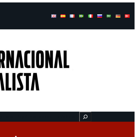
Buscar
gresos
Aquí nos encuentra
Videos