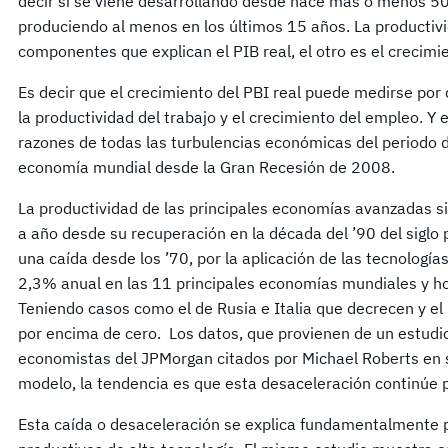
decir si se viene desarrollando desde hace más o menos 5
produciendo al menos en los últimos 15 años. La productivi
componentes que explican el PIB real, el otro es el crecimi
Es decir que el crecimiento del PBI real puede medirse po
la productividad del trabajo y el crecimiento del empleo. Y
razones de todas las turbulencias económicas del periodo 
economía mundial desde la Gran Recesión de 2008.
La productividad de las principales economías avanzadas s
a año desde su recuperación en la década del ’90 del siglo
una caída desde los ’70, por la aplicación de las tecnología
2,3% anual en las 11 principales economías mundiales y h
Teniendo casos como el de Rusia e Italia que decrecen y e
por encima de cero. Los datos, que provienen de un estudi
economistas del JPMorgan citados por Michael Roberts en 
modelo, la tendencia es que esta desaceleración continúe 
Esta caída o desaceleración se explica fundamentalmente po