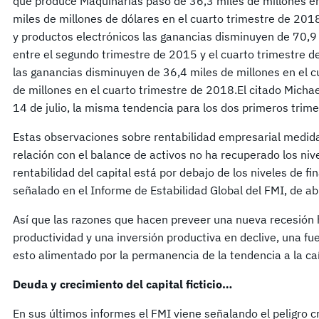
que produce Maquinarias pasó de 36,3 miles de millones en
miles de millones de dólares en el cuarto trimestre de 20
y productos electrónicos las ganancias disminuyen de 70,9 
entre el segundo trimestre de 2015 y el cuarto trimestre de
las ganancias disminuyen de 36,4 miles de millones en el c
de millones en el cuarto trimestre de 2018.El citado Michae
14 de julio, la misma tendencia para los dos primeros trim
Estas observaciones sobre rentabilidad empresarial medida
relación con el balance de activos no ha recuperado los niv
rentabilidad del capital está por debajo de los niveles de fi
señalado en el Informe de Estabilidad Global del FMI, de ab
Así que las razones que hacen preveer una nueva recesión 
productividad y una inversión productiva en declive, una fu
esto alimentado por la permanencia de la tendencia a la ca
Deuda y crecimiento del capital ficticio…
En sus últimos informes el FMI viene señalando el peligro 