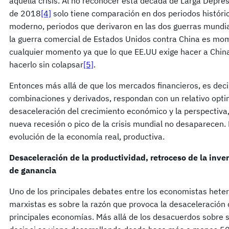
aquella crisis. Al no reconocer esta década de Larga Depr
de 2018
[4]
solo tiene comparación en dos periodos histórico
moderno, periodos que derivaron en las dos guerras mundial
la guerra comercial de Estados Unidos contra China es mom
cualquier momento ya que lo que EE.UU exige hacer a Chin
hacerlo sin colapsar
[5]
.
Entonces más allá de que los mercados financieros, es deci
combinaciones y derivados, respondan con un relativo opti
desaceleración del crecimiento económico y la perspectiva,
nueva recesión o pico de la crisis mundial no desaparecen. 
evolución de la economía real, productiva.
Desaceleración de la productividad, retroceso de la inver
de ganancia
Uno de los principales debates entre los economistas hetero
marxistas es sobre la razón que provoca la desaceleración d
principales economías. Más allá de los desacuerdos sobre s