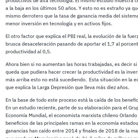
productivos de alta tecnología. El mismo estudio muestra 
a la baja en los últimos 50 años. Y esto no es extraño ya q
mismo derrotero que la tasa de ganancia media del sistema
menor inversión en tecnología y en activos fijos.
El otro factor que explica el PBI real, la evolución de la fue
brusca desaceleración pasando de aportar el 1,7 al porcent
productividad al 0,5.
Ahora bien si no aumentan las horas trabajadas, es decir si 
queda que pudiera hacer crecer la productividad es la inver
más arriba esto no está sucediendo. Esta situación en la e
que explica la Larga Depresión que lleva más diez años.
En la base de todo este proceso está la caída de los benefic
En un estudio reciente, parte de su elaboración para el Gru
Economía Mundial, el economista marxista chileno Orlando 
beneficios de las principales ramas en la economía estadoun
ganancias han caído entre 2014 y finales de 2018 de la m