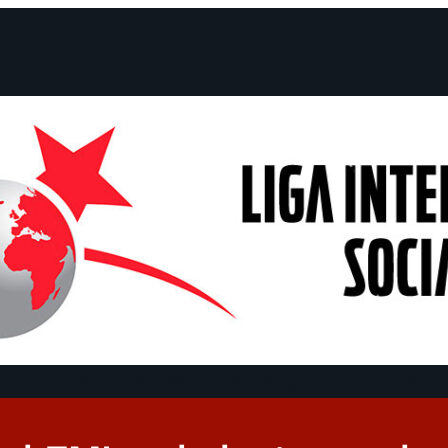
claraciones
Campañas
Polémicas
Fechas
¿Quiénes somos?
Con