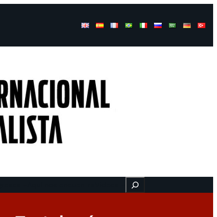
Buscar
gresos
Aquí nos encuentra
Videos