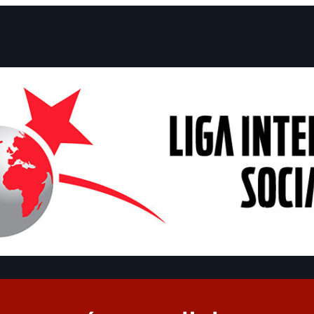
claraciones
Campañas
Polémicas
Fechas
¿Quiénes somos?
Con