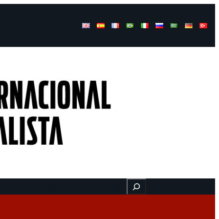
Buscar
gresos
Aquí nos encuentra
Videos