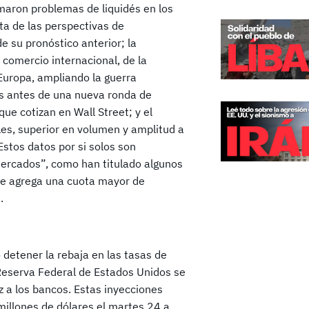
maron problemas de liquidés en los
ta de las perspectivas de
 su pronóstico anterior; la
 comercio internacional, de la
Europa, ampliando la guerra
s antes de una nueva ronda de
ue cotizan en Wall Street; y el
les, superior en volumen y amplitud a
Estos datos por si solos son
 mercados”, como han titulado algunos
 le agrega una cuota mayor de
.
 detener la rebaja en las tasas de
 Reserva Federal de Estados Unidos se
z a los bancos. Estas inyecciones
illones de dólares el martes 24 a