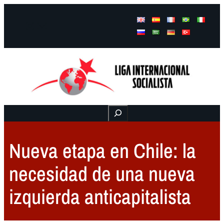
Facebook
Instagram
Mail
Buscar
Nueva etapa en Chile: la
necesidad de una nueva
izquierda anticapitalista