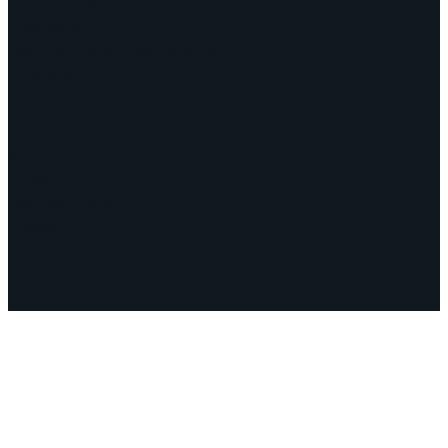
Continentes
Programa
Documentos y Declaraciones
Campañas
Polémicas
Fechas
¿Quiénes somos?
Congresos
Aquí nos encuentra
Videos
Facebook
Instagram
Mail