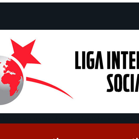
claraciones
Campañas
Polémicas
Fechas
¿Quiénes somos?
Con