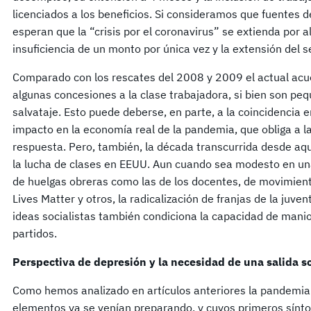
licenciados a los beneficios. Si consideramos que fuentes d
esperan que la “crisis por el coronavirus” se extienda por 
insuficiencia de un monto por única vez y la extensión del
Comparado con los rescates del 2008 y 2009 el actual acuer
algunas concesiones a la clase trabajadora, si bien son pe
salvataje. Esto puede deberse, en parte, a la coincidencia en
impacto en la economía real de la pandemia, que obliga a l
respuesta. Pero, también, la década transcurrida desde aque
la lucha de clases en EEUU. Aun cuando sea modesto en una 
de huelgas obreras como las de los docentes, de movimien
Lives Matter y otros, la radicalización de franjas de la juve
ideas socialistas también condiciona la capacidad de mani
partidos.
Perspectiva de depresión y la necesidad de una salida so
Como hemos analizado en artículos anteriores la pandemia
elementos ya se venían preparando, y cuyos primeros sínt