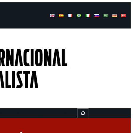
Buscar
gresos
Aquí nos encuentra
Videos