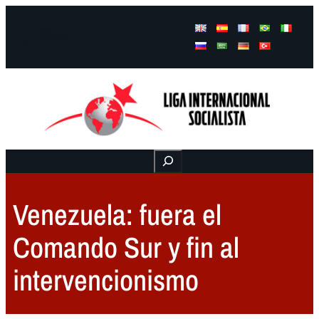
Facebook
Instagram
Mail
Buscar
Venezuela: fuera el
Comando Sur y fin al
intervencionismo