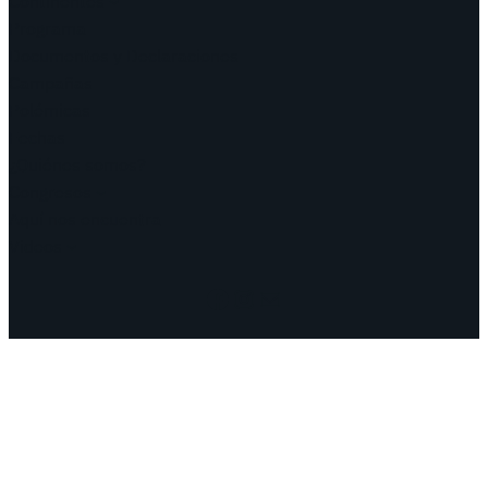
Continentes
Programa
Documentos y Declaraciones
Campañas
Polémicas
Fechas
¿Quiénes somos?
Congresos
Aquí nos encuentra
Videos
Facebook
Instagram
Mail