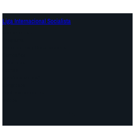
Liga Internacional Socialista
Continentes
Programa
Documentos y Declaraciones
Campañas
Polémicas
Fechas
¿Quiénes somos?
Congresos
Aquí nos encuentra
Videos
Facebook
Instagram
Mail