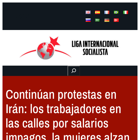
Facebook
Instagram
Mail
Buscar
Continúan protestas en
Irán: los trabajadores en
las calles por salarios
impagos, la mujeres alzan