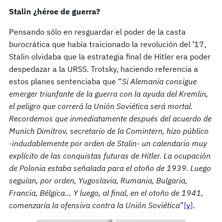
Stalin ¿héroe de guerra?
Pensando sólo en resguardar el poder de la casta
burocrática que había traicionado la revolución del ’17,
Stalin olvidaba que la estrategia final de Hitler era poder
despedazar a la URSS. Trotsky, haciendo referencia a
estos planes sentenciaba que “
Si Alemania consi­gue
emerger triunfante de la guerra con la ayuda del Kremlin,
el peligro que correrá la Unión Soviética será mortal.
Recordemos que inmediatamente después del acuerdo de
Munich Dimitrov, secretario de la Comin­tern, hizo público
-indudablemente por orden de Sta­lin- un calendario muy
explícito de las conquistas futu­ras de Hitler. La ocupación
de Polonia estaba señalada para el otoño de 1939. Luego
seguían, por orden, Yugoslavia, Rumania, Bulgaria,
Francia, Bélgica… Y luego, al final, en el otoño de 1941,
comenzaría la ofensiva contra la Unión Soviética
”
[v]
.