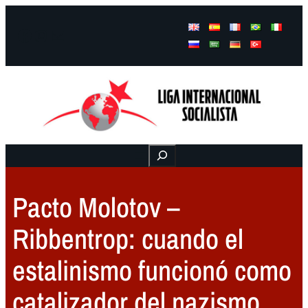
Facebook
Instagram
Mail
Buscar
Pacto Molotov –
Ribbentrop: cuando el
estalinismo funcionó como
catalizador del nazismo