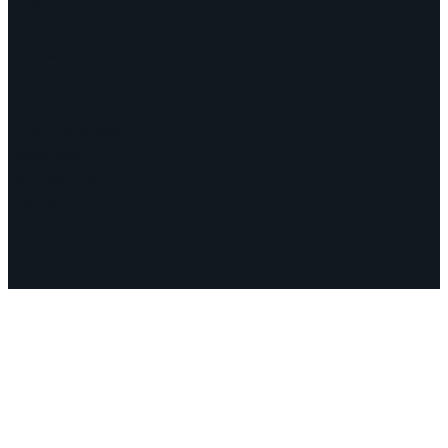
Programa
Documentos y Declaraciones
Campañas
Polémicas
Fechas
¿Quiénes somos?
Congresos
Aquí nos encuentra
Videos
Facebook
Instagram
Mail