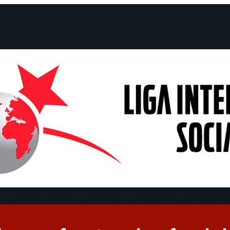
claraciones
Campañas
Polémicas
Fechas
¿Quiénes somos?
Con