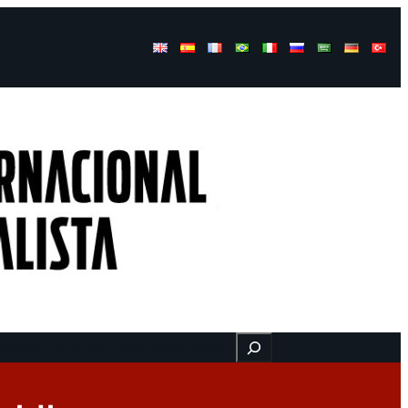
Buscar
gresos
Aquí nos encuentra
Videos