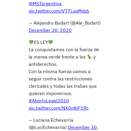
@MSTargentina
pic.twitter.com/VT7LuqMdzb
— Alejandro Bodart (@Ale_Bodart)
December 30, 2020
ES LEY
La conquistamos con la fuerza de
la marea verde frente a los
y
antiderechos.
Con la misma fuerza vamos a
seguir contra las restricciones
clericales y todas las trabas que
quieren imponernos.
#AbortoLegal2020
pic.twitter.com/NX0n8iF1Rc
— Luciana Echevarría
(@LuciEchevarria)
December 30,