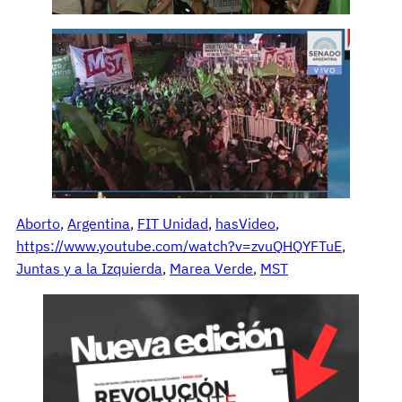
Aborto
, 
Argentina
, 
FIT Unidad
, 
hasVideo
, 
https://www.youtube.com/watch?v=zvuQHQYFTuE
, 
Juntas y a la Izquierda
, 
Marea Verde
, 
MST