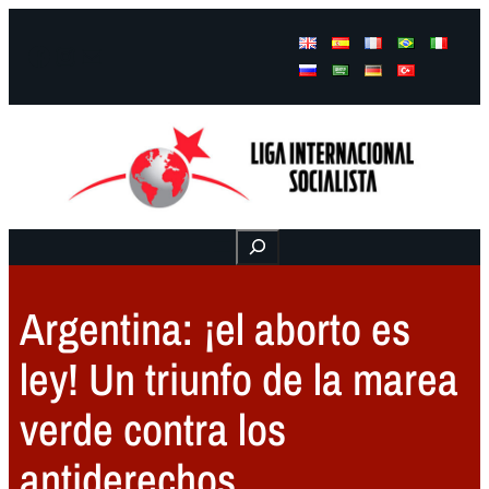
Facebook
Instagram
Mail
Buscar
Argentina: ¡el aborto es
ley! Un triunfo de la marea
verde contra los
antiderechos