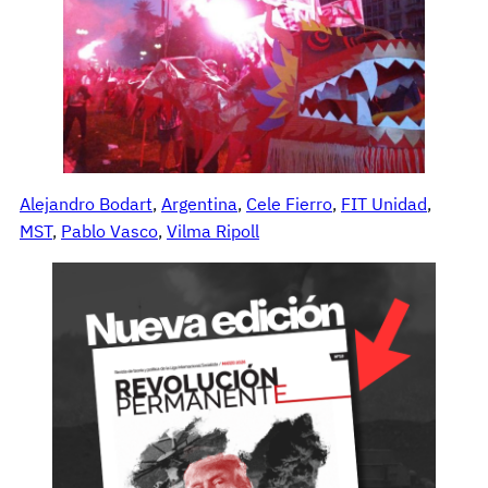
Alejandro Bodart
, 
Argentina
, 
Cele Fierro
, 
FIT Unidad
, 
MST
, 
Pablo Vasco
, 
Vilma Ripoll