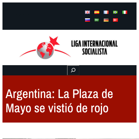
Facebook
Instagram
Mail
Buscar
Argentina: La Plaza de
Mayo se vistió de rojo