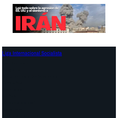
Liga Internacional Socialista
Continentes
Programa
Documentos y Declaraciones
Campañas
Polémicas
Fechas
¿Quiénes somos?
Congresos
Aquí nos encuentra