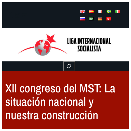
Facebook
Instagram
Mail
Buscar
XII congreso del MST: La
situación nacional y
nuestra construcción