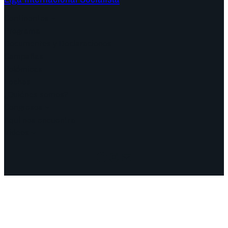
Continentes
Programa
Documentos y Declaraciones
Campañas
Polémicas
Fechas
¿Quiénes somos?
Congresos
Aquí nos encuentra
Videos
Facebook
Instagram
Mail