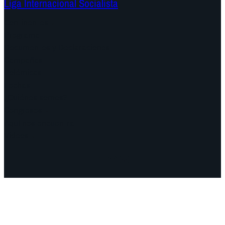
Liga Internacional Socialista
Continentes
Programa
Documentos y Declaraciones
Campañas
Polémicas
Fechas
¿Quiénes somos?
Congresos
Aquí nos encuentra
Videos
Facebook
Instagram
Mail