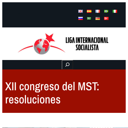
Facebook
Instagram
Mail
Buscar
XII congreso del MST:
resoluciones