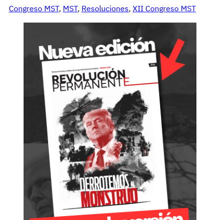
Congreso MST
, 
MST
, 
Resoluciones
, 
XII Congreso MST