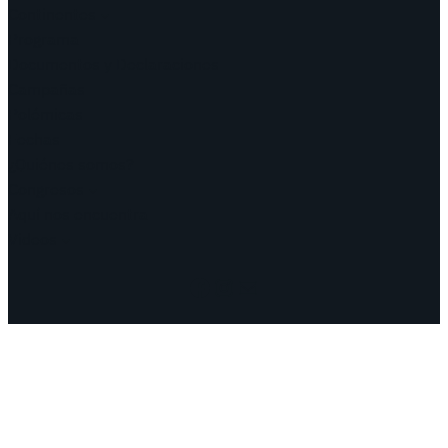
Continentes
Programa
Documentos y Declaraciones
Campañas
Polémicas
Fechas
¿Quiénes somos?
Congresos
Aquí nos encuentra
Videos
Facebook
Instagram
Mail