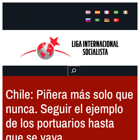
Facebook
Instagram
Mail
Buscar
Chile: Piñera más solo que
nunca. Seguir el ejemplo
de los portuarios hasta
que se vaya