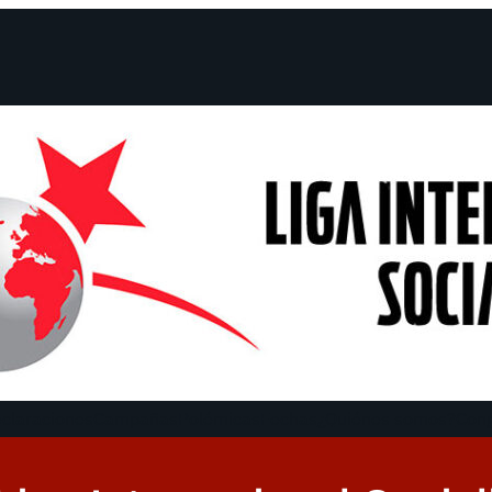
claraciones
Campañas
Polémicas
Fechas
¿Quiénes somos?
Con