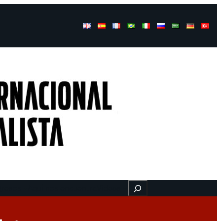
Buscar
gresos
Aquí nos encuentra
Videos