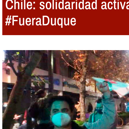
Chile: solidaridad acti
#FueraDuque