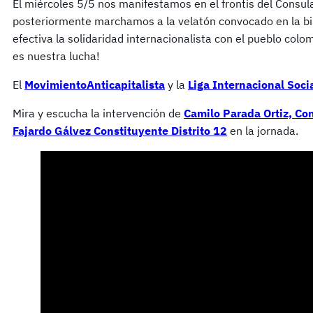
El miércoles 5/5 nos manifestamos en el frontis del Consul
posteriormente marchamos a la velatón convocado en la bi
efectiva la solidaridad internacionalista con el pueblo col
es nuestra lucha!
El
MovimientoAnticapitalista
y la
Liga Internacional Socia
Mira y escucha la intervención de
Camilo Parada Ortiz, Con
Fajardo Gálvez Constituyente Distrito 12
en la jornada.