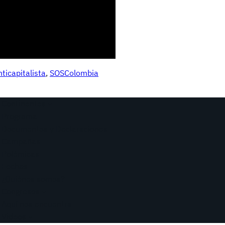
ticapitalista
, 
SOSColombia
Continentes
Programa
Documentos y Declaraciones
Campañas
Polémicas
Fechas
¿Quiénes somos?
Congresos
Aquí nos encuentra
Videos