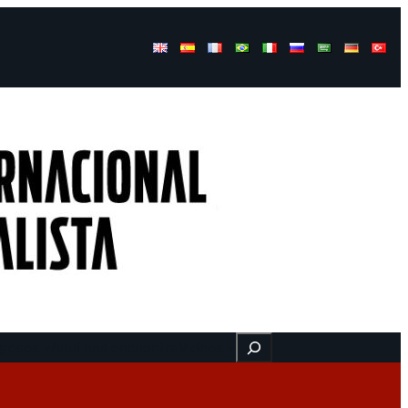
Buscar
gresos
Aquí nos encuentra
Videos