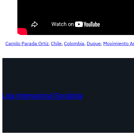
Camilo Parada Ortiz
, 
Chile
, 
Colombia
, 
Duque
, 
Movimiento An
Liga Internacional Socialista