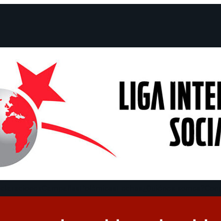
claraciones
Campañas
Polémicas
Fechas
¿Quiénes somos?
Con