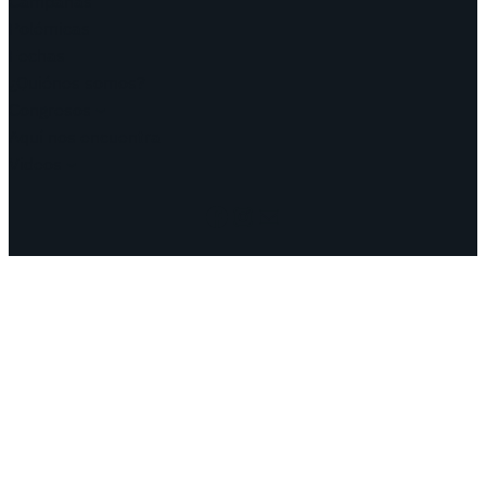
Campañas
Polémicas
Fechas
¿Quiénes somos?
Congresos
Aquí nos encuentra
Videos
Facebook
Instagram
Mail