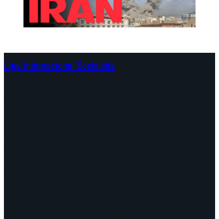
Liga Internacional Socialista
Continentes
Programa
Documentos y Declaraciones
Campañas
Polémicas
Fechas
¿Quiénes somos?
Congresos
Aquí nos encuentra
Videos
Facebook
Instagram
Mail