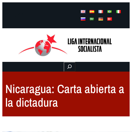
Facebook
Instagram
Mail
Buscar
Nicaragua: Carta abierta a
la dictadura