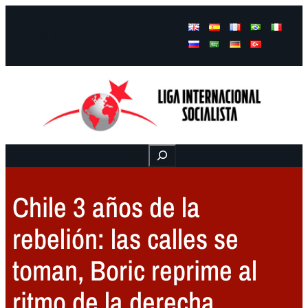
Facebook
Instagram
Mail
Buscar
Chile 3 años de la
rebelión: las calles se
toman, Boric reprime al
ritmo de la derecha