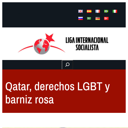
Facebook
Instagram
Mail
Buscar
Qatar, derechos LGBT y
barniz rosa