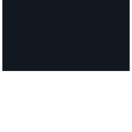
Campañas
Polémicas
Fechas
¿Quiénes somos?
Congresos
Aquí nos encuentra
Videos
Facebook
Instagram
Mail