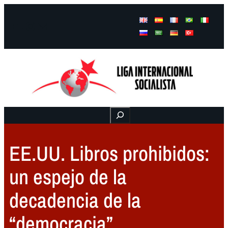
Facebook
Instagram
Mail
Buscar
EE.UU. Libros prohibidos:
un espejo de la
decadencia de la
“democracia”