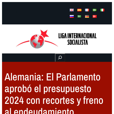
Facebook
Instagram
Mail
Buscar
Alemania: El Parlamento
aprobó el presupuesto
2024 con recortes y freno
al endeudamiento