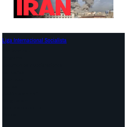
Liga Internacional Socialista
Continentes
Programa
Documentos y Declaraciones
Campañas
Polémicas
Fechas
¿Quiénes somos?
Congresos
Aquí nos encuentra
Videos