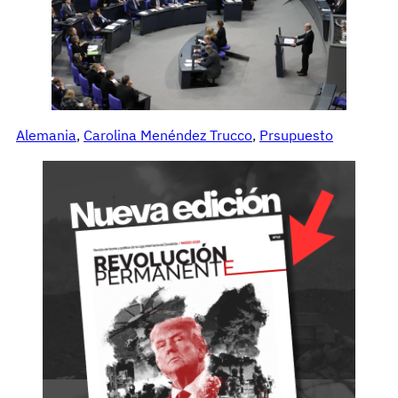
Alemania
, 
Carolina Menéndez Trucco
, 
Prsupuesto