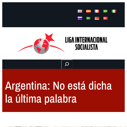
Facebook
Instagram
Mail
Buscar
Argentina: No está dicha
la última palabra