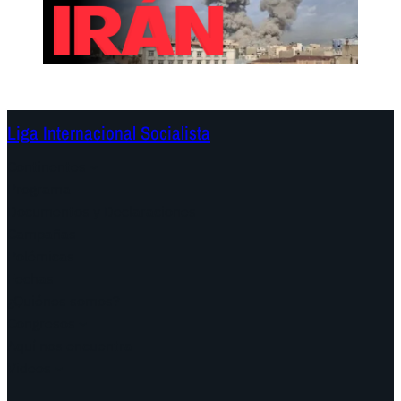
Liga Internacional Socialista
Continentes
Programa
Documentos y Declaraciones
Campañas
Polémicas
Fechas
¿Quiénes somos?
Congresos
Aquí nos encuentra
Videos