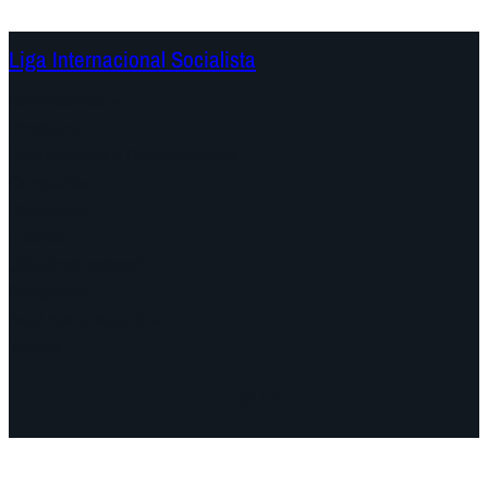
Liga Internacional Socialista
Continentes
Programa
Documentos y Declaraciones
Campañas
Polémicas
Fechas
¿Quiénes somos?
Congresos
Aquí nos encuentra
Videos
Facebook
Instagram
Mail