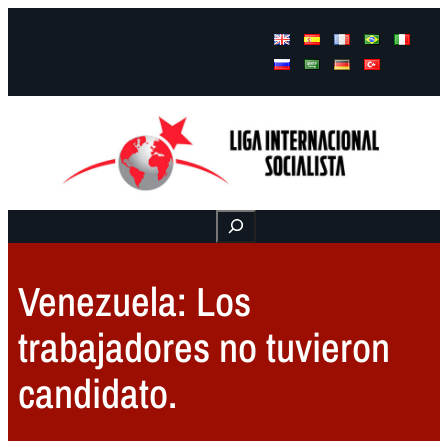
Facebook
Instagram
Mail
Buscar
Venezuela: Los
trabajadores no tuvieron
candidato.