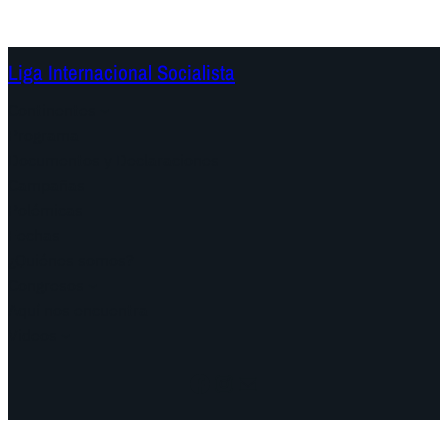
Liga Internacional Socialista
Continentes
Programa
Documentos y Declaraciones
Campañas
Polémicas
Fechas
¿Quiénes somos?
Congresos
Aquí nos encuentra
Videos
Facebook
Instagram
Mail