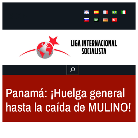
Facebook
Instagram
Mail
Buscar
Panamá: ¡Huelga general
hasta la caída de MULINO!