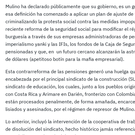
Mulino ha declarado públicamente que su gobierno, es un g
esa definición ha comenzado a aplicar un plan de ajuste de f
criminalizando la protesta social contra las medidas impopu
reciente reforma de la seguridad social para modificar el r
burguesía a través de sus empresas administradoras de pen
imperialismo yanki y las IFIs, los fondos de la Caja de Segu
pensionadas y que, en un futuro cercano alcanzarán la as
de dólares (apetitoso botín para la mafia empresarial).
Esta contrarreforma de las pensiones generó una huelga qu
encabezada por el principal sindicato de la construcción 
sindicato de educación, los cuales, junto a los pueblos origi
con Costa Rica y Arimare en Darién, fronterizo con Colombia.
están procesados penalmente, de forma amañada, encarcela
lisiados y asesinados, por el régimen de represor de Mulino
Lo anterior, incluyó la intervención de la cooperativa de tr
de disolución del sindicato, hecho histórico jamás referen