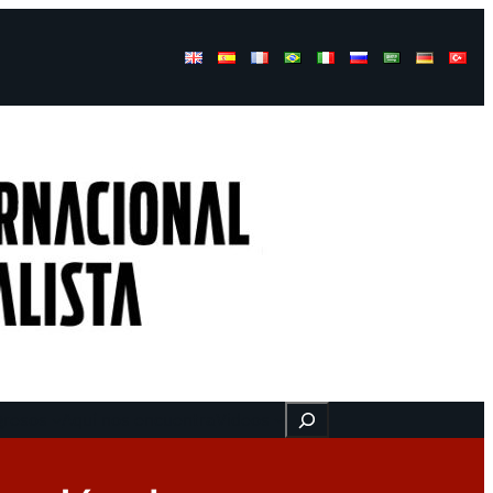
Buscar
gresos
Aquí nos encuentra
Videos