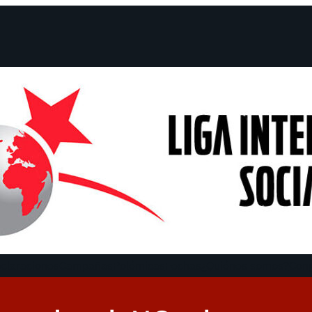
claraciones
Campañas
Polémicas
Fechas
¿Quiénes somos?
Con