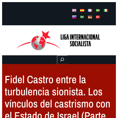
Facebook
Instagram
Mail
Buscar
Fidel Castro entre la
turbulencia sionista. Los
vínculos del castrismo con
el Estado de Israel (Parte