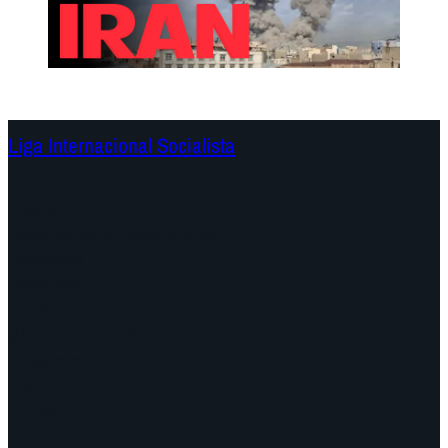
Liga Internacional Socialista
Continentes
Programa
Documentos y Declaraciones
Campañas
Polémicas
Fechas
¿Quiénes somos?
Congresos
Aquí nos encuentra
Videos