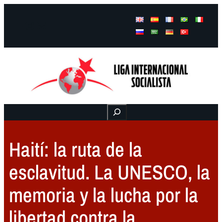
Facebook
Instagram
Mail
Buscar
Haití: la ruta de la
esclavitud. La UNESCO, la
memoria y la lucha por la
libertad contra la