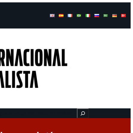
Buscar
gresos
Aquí nos encuentra
Videos