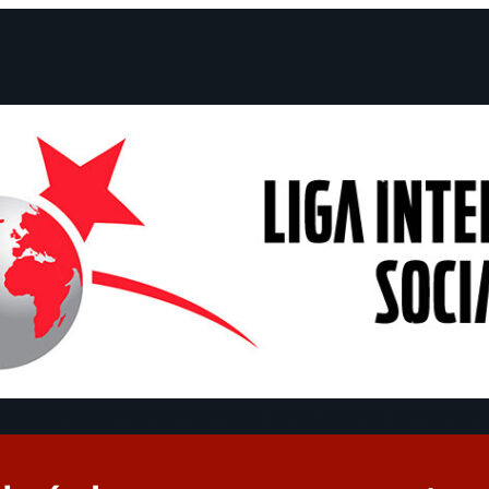
claraciones
Campañas
Polémicas
Fechas
¿Quiénes somos?
Con