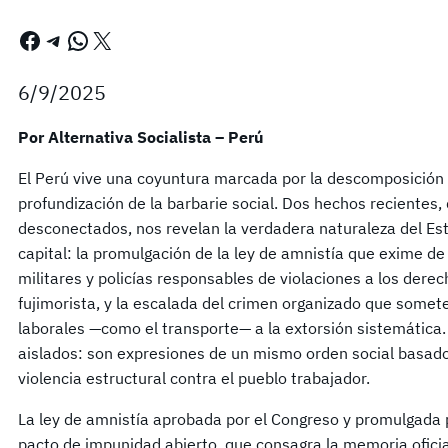
Facebook
Telegram
WhatsApp
X
6/9/2025
Por Alternativa Socialista – Perú
El Perú vive una coyuntura marcada por la descomposición p
profundización de la barbarie social. Dos hechos recientes,
desconectados, nos revelan la verdadera naturaleza del Es
capital: la promulgación de la ley de amnistía que exime de
militares y policías responsables de violaciones a los der
fujimorista, y la escalada del crimen organizado que somete
laborales —como el transporte— a la extorsión sistemátic
aislados: son expresiones de un mismo orden social basado 
violencia estructural contra el pueblo trabajador.
La ley de amnistía aprobada por el Congreso y promulgada p
pacto de impunidad abierto, que consagra la memoria oficia