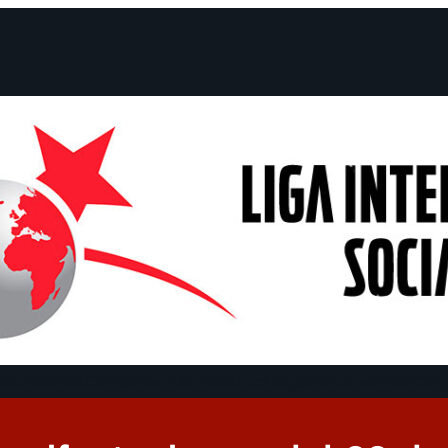
claraciones
Campañas
Polémicas
Fechas
¿Quiénes somos?
Con