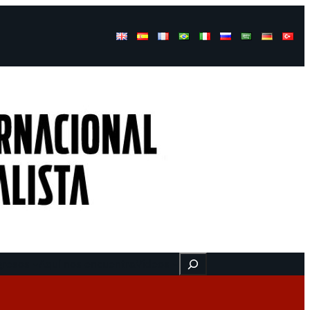
Buscar
gresos
Aquí nos encuentra
Videos