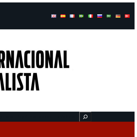
Buscar
gresos
Aquí nos encuentra
Videos