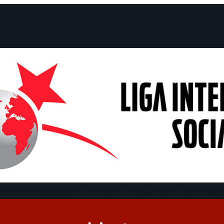
claraciones
Campañas
Polémicas
Fechas
¿Quiénes somos?
Con