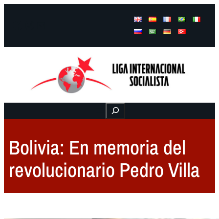
Facebook
Instagram
Mail
Buscar
Bolivia: En memoria del
revolucionario Pedro Villa