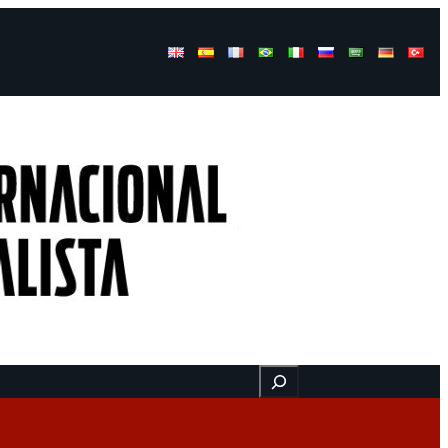
Buscar
gresos
Aquí nos encuentra
Videos