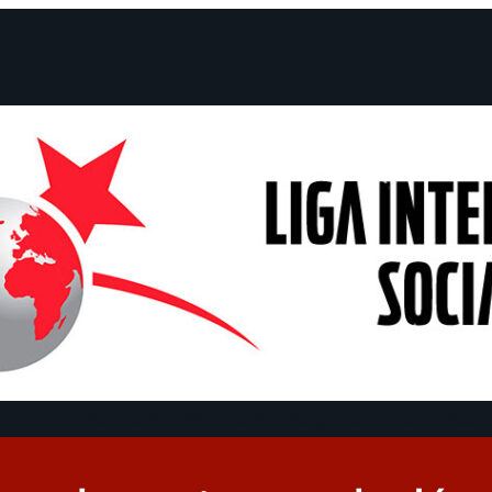
claraciones
Campañas
Polémicas
Fechas
¿Quiénes somos?
Con