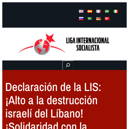
Facebook
Instagram
Mail
Buscar
Declaración de la LIS:
¡Alto a la destrucción
israelí del Líbano!
¡Solidaridad con la