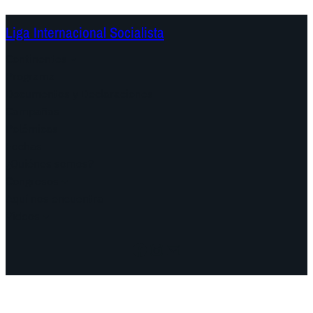
Liga Internacional Socialista
Continentes
Programa
Documentos y Declaraciones
Campañas
Polémicas
Fechas
¿Quiénes somos?
Congresos
Aquí nos encuentra
Videos
Facebook
Instagram
Mail